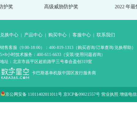
防护奖
高级威胁防护奖
2022 年最
兑换中心
|
产品中心
|
购买中心
|
客服中心
|
联系我们
销售客服（9:00-18:00）：400-819-1313（购买咨询/订单查询/兑换帮助）
5×8小时技术服务：400-611-6633（安装/使用问题咨询）
地址：北京市昌平区超前路甲三号泰合盈创319室
卡巴斯基单机版中国区发行服务商
京公网安备 11011402011011号
京ICP备09021557号
营业执照
增值电信
业务经营许可证
出版物经营许可证
Copyright2025 北京百汇数字星空网络
技术有限公司